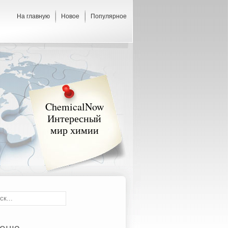
На главную
Новое
Популярное
ChemicalNow
Интересный
мир химии
еню