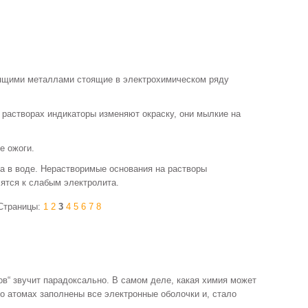
ящими металлами стоящие в электрохимическом ряду
 растворах индикаторы изменяют окраску, они мылкие на
е ожоги.
а в воде. Нерастворимые основания на растворы
сятся к слабым электролита.
Страницы:
1
2
3
4
5
6
7
8
ов“ звучит парадоксально. В самом деле, какая химия может
го атомах заполнены все электронные оболочки и, стало