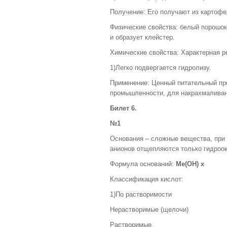
Получение: Его получают из картофе
Физические свойства: белый порошок
и образует клейстер.
Химические свойства: Характерная р
1)Легко подвергается гидролизу.
Применение: Ценный питательный про
промышленности, для накрахмаливани
Билет 6.
№1
Основания – сложные вещества, при 
анионов отщепляются только гидроок
Формула оснований:
Ме(OH) х
Классификация кислот:
1)По растворимости
Нерастворимые (щелочи)
Растворимые