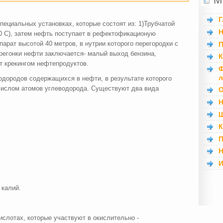
Г
пециальных установках, которые состоят из: 1)Трубчатой
Н
 0 С), затем нефть поступает в рефектофикационую
арат высотой 40 метров, в нутрии которого перегородки с
П
ерегонки нефти заключается- малый выход бензина,
К
т крекингом нефтепродуктов.
Ф
л
одородов содержащихся в нефти, в результате которого
числом атомов углеводорода. Существуют два вида
О
Н
Ш
К
П
Н
И
 калий.
слотах, которые участвуют в окислительно -