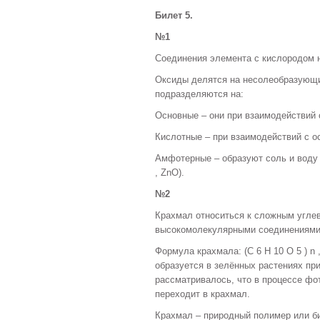
Билет 5.
№1
Соединения элемента с кислородом 
Оксиды делятся на несолеобразующи
подразделяются на:
Основные – они при взаимодействий с
Кислотные – при взаимодействий с ос
Амфотерные – образуют соль и воду в
, ZnO).
№2
Крахмал относиться к сложным угле
высокомолекулярными соединениями,
Формула крахмала: (C 6 H 10 O 5 ) n 
образуется в зелённых растениях пр
рассматривалось, что в процессе фот
переходит в крахмал.
Крахмал – природный полимер или б