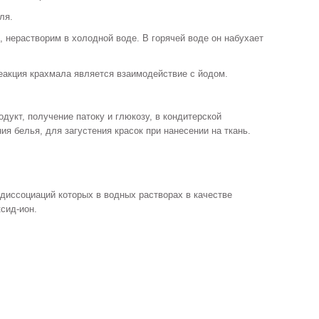
ля.
, нерастворим в холодной воде. В горячей воде он набухает
еакция крахмала является взаимодействие с йодом.
дукт, получение патоку и глюкозу, в кондитерской
я белья, для загустения красок при нанесении на ткань.
диссоциаций которых в водных растворах в качестве
сид-ион.