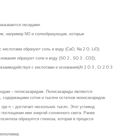
называются оксидами.
е, например NO и солеобразующие, которые
 кислотами образуют соль и воду (CaO, Na 2 O, LiO);
нования образуют соли и воду (SO 2 , SO 3 , CO2);
заимодействуя с кислотами и основания(Al 2 O 3 , Cr 2 O 3
водам – полисахаридам. Полисахариды являются
 содержащими сотни и тысячи остатков моносахаридов.
, где n – достигает нескольких тысяч. Этот углевод
и поглощении ими энергий солнечного света. Ранее
осинтеза образуется глюкоза, которая в процессе
иополимер.