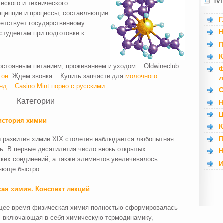
еского и технического
нцепции и процессы, составляющие
Г
етствует государственному
Н
студентам при подготовке к
П
К
стоянным питанием, проживанием и уходом. . Oldwineclub.
Ф
тон
. Ждем звонка. . Купить запчасти для
молочного
л
нд.
.
Casino Mint
порно с русскими
О
Категории
Н
Ш
0
история химии
1
К
2
П
и развития химии XIX столетия наблюдается любопытная
3
ь. В первые десятилетия число вновь открытых
Н
4
ских соединений, а также элементов увеличивалось
И
5
яюще быстро.
6
7
ая химия. Конспект лекций
8
9
щее время физическая химия полностью сформировалась
10
а, включающая в себя химическую термодинамику,