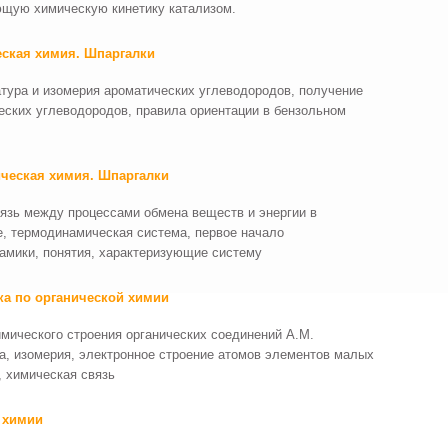
11
щую химическую кинетику катализом.
12
13
еская химия. Шпаргалки
14
15
тура и изомерия ароматических углеводородов, получение
16
еских углеводородов, правила ориентации в бензольном
17
18
19
ческая химия. Шпаргалки
20
21
язь между процессами обмена веществ и энергии в
22
е, термодинамическая система, первое начало
23
амики, понятия, характеризующие систему
24
25
а по органической химии
26
27
имического строения органических соединений А.М.
28
а, изомерия, электронное строение атомов элементов малых
29
, химическая связь
30
31
 химии
32
33