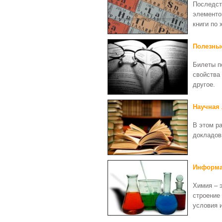
Последст
элементов
книги по 
Полезны
Билеты п
свойства
другое.
Научная 
В этом р
докладов
Информа
Химия – 
строение 
условия 