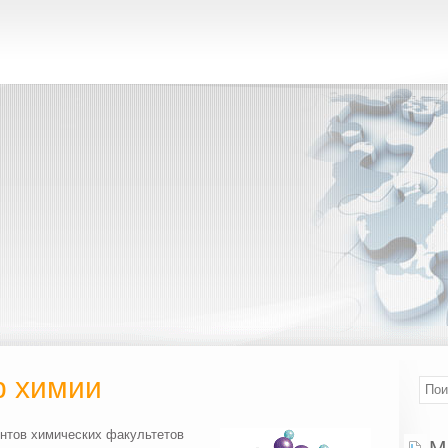
р химии
ентов химических факультетов
М