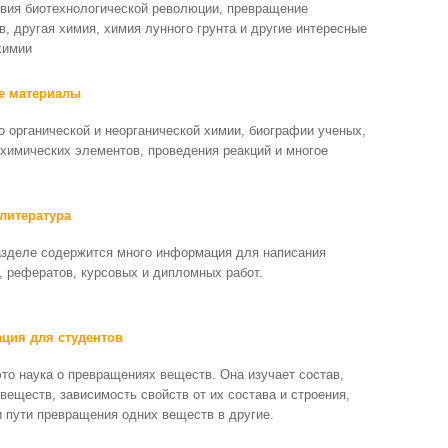
вия биотехнологической революции, превращение
34
, другая химия, химия лунного грунта и другие интересные
35
химии
36
37
е материалы
38
39
о органической и неорганической химии, биографии ученых,
40
 химических элементов, проведения реакций и многое
литература
азделе содержится много информация для написания
, рефератов, курсовых и дипломных работ.
ция для студентов
это наука о превращениях веществ. Она изучает состав,
веществ, зависимость свойств от их состава и строения,
и пути превращения одних веществ в другие.