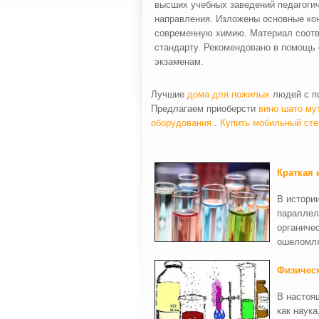
высших учебных заведений педагогич
направления. Изложены основные ко
современную химию. Материал соотв
стандарту. Рекомендовано в помощь 
экзаменам.
Лучшие
дома для пожилых
людей с по
Предлагаем приоберсти
вино шато му
оборудования
.
Купить мобильный сте
Краткая 
В истори
параллел
органиче
ошеломл
Физическ
В настоя
как наук