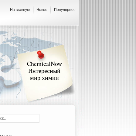
На главную
Новое
Популярное
ChemicalNow
Интересный
мир химии
еню