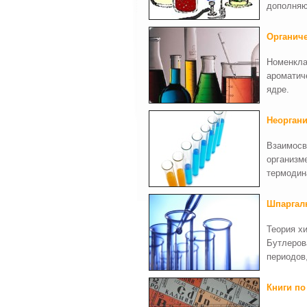
дополняю
Органич
Номенкла
ароматич
ядре.
Неоргани
Взаимосв
организм
термодин
Шпаргалк
Теория х
Бутлеров
периодов
Книги по