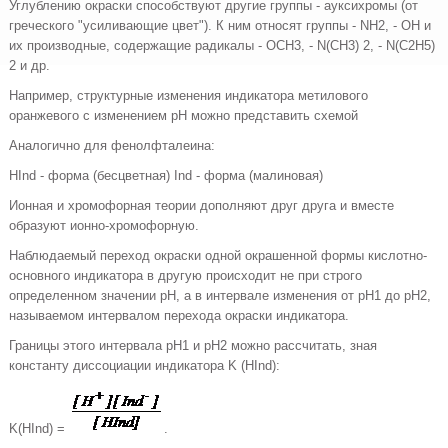
Углублению окраски способствуют другие группы - ауксихромы (от
греческого "усиливающие цвет"). К ним относят группы - NH2, - OH и
их производные, содержащие радикалы - OCH3, - N(CH3) 2, - N(C2H5)
2 и др.
Например, структурные изменения индикатора метилового
оранжевого с изменением pH можно представить схемой
Аналогично для фенолфталеина:
HInd - форма (бесцветная) Ind - форма (малиновая)
Ионная и хромофорная теории дополняют друг друга и вместе
образуют ионно-хромофорную.
Наблюдаемый переход окраски одной окрашенной формы кислотно-
основного индикатора в другую происходит не при строго
определенном значении pH, а в интервале изменения от pH1 до pH2,
называемом интервалом перехода окраски индикатора.
Границы этого интервала pH1 и pH2 можно рассчитать, зная
константу диссоциации индикатора K (HInd):
K(HInd) =
.