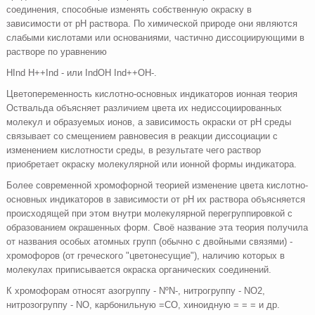
соединения, способные изменять собственную окраску в
зависимости от pH раствора. По химической природе они являются
слабыми кислотами или основаниями, частично диссоциирующими в
растворе по уравнению
HInd H++Ind - или IndOH Ind++OH-.
Цветопеременность кислотно-основных индикаторов ионная теория
Оствальда объясняет различием цвета их недиссоциированных
молекул и образуемых ионов, а зависимость окраски от pH среды
связывает со смещением равновесия в реакции диссоциации с
изменением кислотности среды, в результате чего раствор
приобретает окраску молекулярной или ионной формы индикатора.
Более современной хромофорной теорией изменение цвета кислотно-
основных индикаторов в зависимости от pH их раствора объясняется
происходящей при этом внутри молекулярной перегруппировкой с
образованием окрашенных форм. Своё название эта теория получила
от названия особых атомных групп (обычно с двойными связями) -
хромофоров (от греческого "цветонесущие"), наличию которых в
молекулах приписывается окраска органических соединений.
К хромофорам относят азогруппу - NºN-, нитрогруппу - NO2,
нитрозогруппу - NO, карбонильную =CO, хиноидную = = = и др.