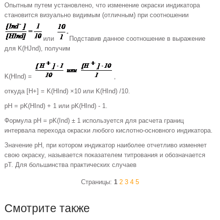
Опытным путем установлено, что изменение окраски индикатора
становится визуально видимым (отличным) при соотношении
или
Подставив данное соотношение в выражение
для K(HJnd), получим
K(HInd) =
,
откуда [H+] = K(HInd) ×10 или K(HInd) /10.
pH = pK(HInd) + 1 или pK(HInd) - 1.
Формула pH = pK(Ind) ± 1 используется для расчета границ
интервала перехода окраски любого кислотно-основного индикатора.
Значение pH, при котором индикатор наиболее отчетливо изменяет
свою окраску, называется показателем титрования и обозначается
pT. Для большинства практических случаев
Страницы:
1
2
3
4
5
Смотрите также