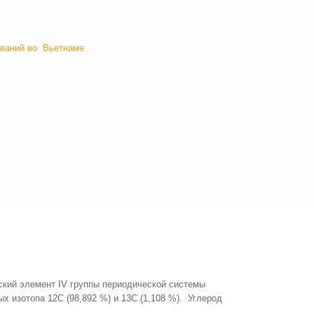
ований во Вьетнаме
еский элемент IV группы периодической системы
х изотопа 12С (98,892 %) и 13С (1,108 %). Углерод