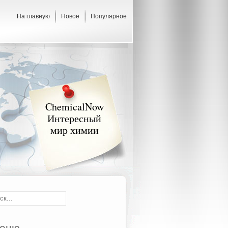
На главную
Новое
Популярное
ChemicalNow
Интересный
мир химии
еню