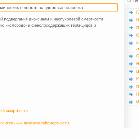
мических веществ на здоровье человека
Г
й подвергания диоксинам и неопухолевой смертности
Н
нию кислородо- и фенолосодержащих гербицидов и
П
К
Ф
л
О
Н
Ш
К
П
Н
И
ий смертности.
носительных показателейсмертности.