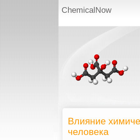
ChemicalNow
Влияние химиче
человека