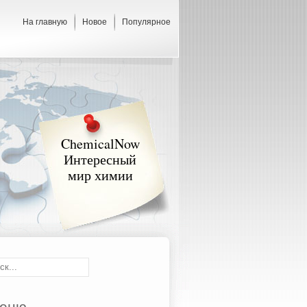
На главную
Новое
Популярное
ChemicalNow
Интересный
мир химии
еню