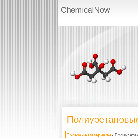
ChemicalNow
Полиуретановы
Полезные материалы
/ Полиурета