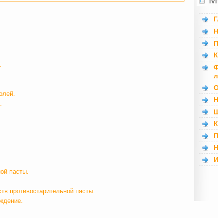
Г
Н
П
К
.
Ф
л
О
олей.
Н
.
Ш
К
П
Н
И
ой пасты.
тв противостарительной пасты.
ждение.