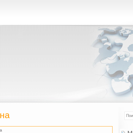
на
а
М