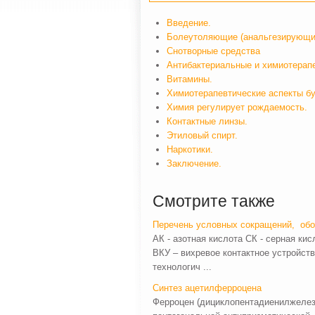
Введение.
Болеутоляющие (анальгезирующи
Снотворные средства
Антибактериальные и химиотерап
Витамины.
Химиотерапевтические аспекты б
Химия регулирует рождаемость.
Контактные линзы.
Этиловый спирт.
Наркотики.
Заключение.
Смотрите также
Перечень условных сокращений, обо
АК - азотная кислота СК - серная ки
ВКУ – вихревое контактное устройс
технологич ...
Синтез ацетилферроцена
Ферроцен (дициклопентадиенилжелезо