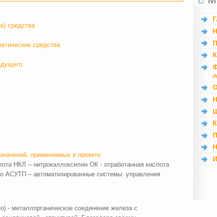
Г
е) средства
Н
П
евтические средства
К
удущего.
Ф
л
О
Н
Ш
К
П
Н
значений, применяемых в проекте.
И
слота НКЛ – нитрокаллоксилин ОК - отработанная кислота
тво АСУТП – автоматизированные системы управления
) - металлорганическое соединение железа с