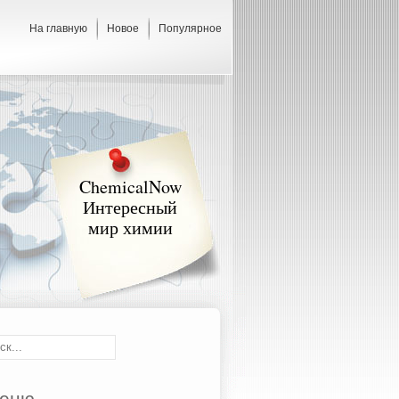
На главную
Новое
Популярное
ChemicalNow
Интересный
мир химии
еню