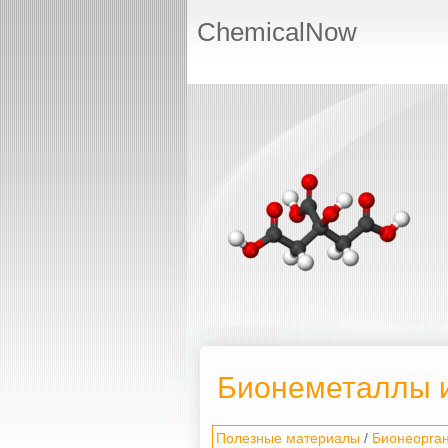
ChemicalNow
Бионеметаллы 
Полезные материалы
/
Бионеорга