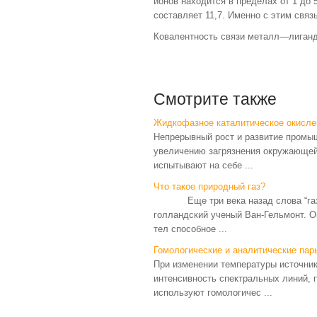
ионов находится в пределах от 1 до 
составляет 11,7. Именно с этим свя
Ковалентность связи металл—лиганд
Смотрите также
Жидкофазное каталитическое окисл
Непрерывный рост и развитие промыш
увеличению загрязнения окружающей 
испытывают на себе ...
Что такое природный газ?
Еще три века назад слова “газ” н
голландский ученый Ван-Гельмонт. О
тел способное ...
Гомологические и аналитические пар
При изменении температуры источник
интенсивность спектральных линий, 
используют гомологичес ...