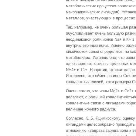
метаболических процессах вовлекают
макроциклических лигандов). Устано
металлов, участвующих в процессах
Так, например, не очень большая разн
обусловливает очень большую разниц
неодина­ковой роли ионов Na+ и К+ 
внутриклеточный ионы. Именно размер
химической связи определяют, на ка
мета­болизма. Установлено, что ионы
однозарядные катионы щелочных мета
NH4+ и Т1+. Напротив, относи­тельно
Интерес­но, что обмен на ионы Cu+ н
ковалентных связей, хотя размеры C
Очень важно, что ионы Mg2+ и Са2+ в
полагают, с большей ковалентностью
ковалентные связи с лигандами образ
величине ионного радиуса.
Согласно. К. Б. Яцимирскому, оценку
лигандами целесообразно проводить
отношению квад­рата заряда иона к 