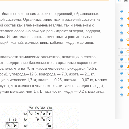
Г
т большое число химических соединений, образованных
Н
й си­стемы. Организмы животных и растений состоят из
й состав как элементы-неметаллы, так и элементы с
П
таллов особенно важную роль играют углерод, водород,
К
ены. Из металлов в состав животных и растительных
Ф
льций, магний, железо, цинк, кобальт, медь, марганец,
л
О
 количеств химических эле­ментов, входящих в состав
Н
еть содержание биоэлементов в организме «среднего»
Ш
новлено, что на 70 кг массы человека приходится 45,5 кг
К
ссы), углерода—12,6, водорода — 7,0, азота — 2,1 кг,
я в человеке 1,7 кг, калия — 0,25, натрия — 0,07 кг, магния
П
шутят, что железа в человеке хватит лишь на один гвоздь),
Н
мме мень­ше, чем 1 г. В частности, меди — 0,2 г, марганца
И