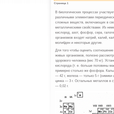
Страница 1
В биологических процессах участвуе
различными элементами периодическо
сложных веществ, включающих в сво
металлическими свойствами. Из неме
кислород, азот, фосфор, сера, галог
организмов входят нат­рий, калий, ка
молибден и некоторые другие.
Для того чтобы оценить соотношение
живых организмов, полезно рассмотр
здорового человека (вес 70 кг). Уста
кислорода (т. е. больше половины ма
примерно столько же фосфора. Каль­ци
— 42 г, железа — только 5 г (химики 
цинка — 3 г. Остальных металлов в су
— 0,02 г.