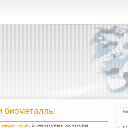
и биометаллы
ническая химия
/ Бионеметаллы и биометаллы
М