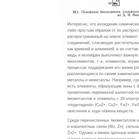
Интересно, что вхождение химически
либо простым образом от их распрост
распространенный на земле элемент
соедине­ний, слагающих растительны
как кремний и алюминий, в их состав
медь и молибден вы­полняют важную 
биоэлементов, т. е. элементов, игра
процессах поддержания его жизни (о
различающиеся по своим химическим
металлы и неметаллы. Например, ср
есть элементы, образующие ионы с б
прояв­лению переменной валентности 
биометаллов и элементы с 18-электро
«подкладкой» (Cu2+, Co2+, Fe2+, Fe3
окисления в ходе обмена веществ.
Среди перечисленных биометаллов е
и ковалентные связи (Mo, Zn); силь­н
Zn2+. Однако и менее прочные компл
играют важную биологическую роль, 