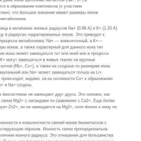
ся в образование комплексов (с участием
влено, что большое значение имеют размеры ионов
 метаболизма.
ица в величинах ионных радиусов Na+ (0,98 А) и К+ (1,33 А)
у в радиусах гидратированных ионов. Это приводит к
в процессе метаболизма: Na+ — внекле­точный, а К+—
ы ионов, а так­же характерный для данного иона тип
кие ионы может замещаться тот или иной ион в процессе
 К+ могут замещаться в живых тканях на крупные
ллов (Rb+, Cs+), а также на сходные по размерам ионы
 маленький ион Na+ может замещаться только на Li+.
е происходит, видимо, из-за склонности Cu+ к образованию
u+ и Na+ сходны.
 биосистемах не замещают друг друга. Это связано, как
 связи Mg2+ с лигандами по сравнению с Са2+. Еще более
ует Zn2+, он не замещается на Mg2+, хотя близок к нему по
 ионности и ковалентности связей ионов биометаллов с
 сле­дующим образом. Ионность связи пропорциональна
величине ионного радиуса. Это отношение для большинства