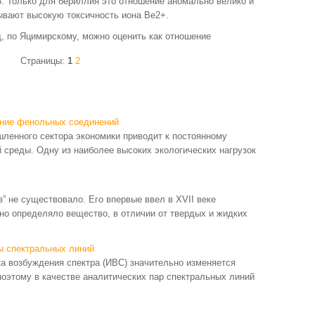
5. Только для бе­риллия это отношение аномально велико и
зывают высокую токсичность иона Ве2+.
, по Яцимирскому, можно оценить как отношение
Страницы:
1
2
ение фенольных соединений
ленного сектора экономики приводит к постоянному
среды. Одну из наиболее высоких экологических нагрузок
е существовало. Его впервые ввел в XVII веке
но определяло вещество, в отличии от твердых и жидких
ы спектральных линий
а возбуждения спектра (ИВС) значительно изменяется
поэтому в качестве аналитических пар спектральных линий