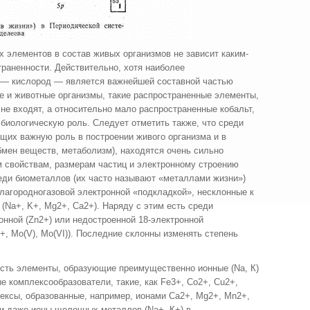
х элементов в состав живых организмов не зависит каким-
ра­ненности. Действительно, хотя наиболее
 — кислород — является важнейшей составной частью
е и животные организмы, такие распрост­раненные элементы,
 не входят, а относительно мало распространенные кобальт,
биологическую роль. Следует отметить также, что среди
ющих важную роль в по­строении живого организма и в
бмен веществ, метаболизм), находятся очень сильно
 свойствам, размерам частиц и электронному строению
еди биометаллов (их часто называют «металлами жизни»)
лагородногазовой электронной «подкладкой», несклонные к
(Na+, K+, Mg2+, Са2+). Наряду с этим есть среди
нной (Zn2+) или не­достроенной 18-электронной
+, Mo(V), Mo(VI)). Последние склонны изменять степень
сть элементы, образующие преимущественно ионные (Na, К)
ые комплексообразователи, такие, как Fe3+, Co2+, Cu2+,
ексы, образованные, например, ионами Са2+, Mg2+, Mn2+,
и даже ионы щелоч­ных металлов (Na+, К+) в