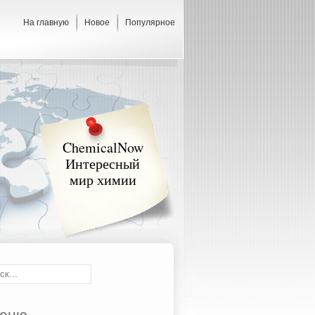
На главную
Новое
Популярное
ChemicalNow
Интересный
мир химии
еню