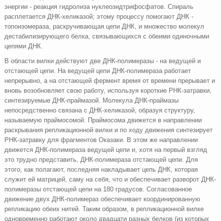
энергии - реакция гидролиза нуклеозидтрифосфатов. Спираль
расплетается ДНК-хеликазой; этому процессу помогают ДНК -
топоизомераза, раскручивающая цепи ДНК, и множество молекул
дестабилизирующего белка, связывающихся с обеими одиночными
цепями ДНК.
В области вилки действуют две ДНК-полимеразы - на ведущей и
отстающей цепи. На ведущей цепи ДНК-полимераза работает
непрерывно, а на отстающей фермент время от времени прерывает и
вновь возобновляет свою работу, используя короткие РНК-затравки,
синтезируемые ДНК-праймазой. Молекула ДНК-праймазы
непосредственно связана с ДНК-хеликазой, образуя структуру,
называемую праймосомой. Праймосома движется в направлении
раскрывания репликационной вилки и по ходу движения синтезирует
РНК-затравку для фрагментов Оказаки. В этом же направлении
движется ДНК-полимераза ведущей цепи и, хотя на первый взгляд
это трудно представить, ДНК-полимераза отстающей цепи. Для
этого, как полагают, последняя накладывает цепь ДНК, которая
служит ей матрицей, саму на себя, что и обеспечивает разворот ДНК-
полимеразы отстающей цепи на 180 градусов. Согласованное
движение двух ДНК-полимераз обеспечивает координированную
репликацию обеих нитей. Таким образом, в репликационной вилке
одновременно работают около двадцати разных белков (из которых