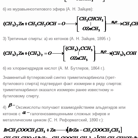
б) из муравьиноэтилового эфира (А. Н. Зайцев):
3) Третичные спирты: а) из кетонов (А. Н. Зайцев, 1895 г.)
б) из хлорангидридов кислот (А. М. Бутлеров, 1864 г.).
Знаменитый бутлеровский синтез триметилкарбинола (трет-
бутилового спирта) подтвердил факт изомерии в ряду спиртов:
триметилкарбинол оказался изомерен ранее известному н-
бутиловому спирту.
4)
Оксикислоты получают взаимодействием альдегидов или
кетонов с
галогенозамещенными сложных эфиров и
металлическим цинком (С. Н. Реформатский, 1890 г.):