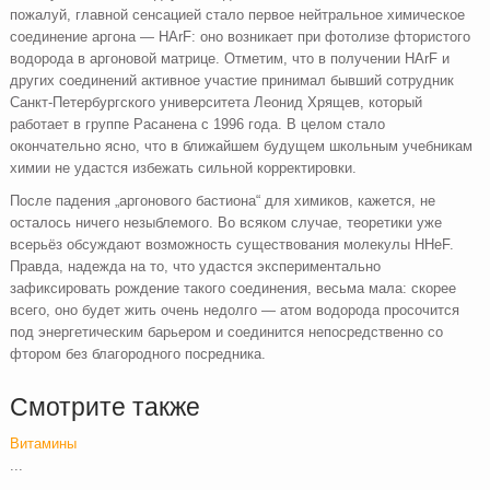
пожалуй, главной сенсацией стало первое нейтральное химическое
соединение аргона — HArF: оно возникает при фотолизе фтористого
водорода в аргоновой матрице. Отметим, что в получении HArF и
других соединений активное участие принимал бывший сотрудник
Санкт-Петербургского университета Леонид Хрящев, который
работает в группе Расанена с 1996 года. В целом стало
окончательно ясно, что в ближайшем будущем школьным учебникам
химии не удастся избежать сильной корректировки.
После падения „аргонового бастиона“ для химиков, кажется, не
осталось ничего незыблемого. Во всяком случае, теоретики уже
всерьёз обсуждают возможность существования молекулы HHeF.
Правда, надежда на то, что удастся экспериментально
зафиксировать рождение такого соединения, весьма мала: скорее
всего, оно будет жить очень недолго — атом водорода просочится
под энергетическим барьером и соединится непосредственно со
фтором без благородного посредника.
Смотрите также
Витамины
...