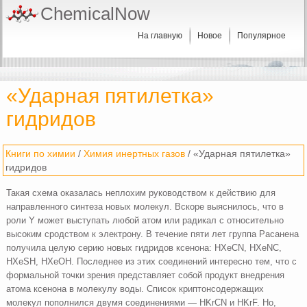
ChemicalNow
На главную
Новое
Популярное
«Ударная пятилетка»
гидридов
Книги по химии
/
Химия инертных газов
/ «Ударная пятилетка»
гидридов
Такая схема оказалась неплохим руководством к действию для
направленного синтеза новых молекул. Вскоре выяснилось, что в
роли Y может выступать любой атом или радикал с относительно
высоким сродством к электрону. В течение пяти лет группа Расанена
получила целую серию новых гидридов ксенона: HXeCN, HXeNC,
HXeSH, HXeOH. Последнее из этих соединений интересно тем, что с
формальной точки зрения представляет собой продукт внедрения
атома ксенона в молекулу воды. Список криптонсодержащих
молекул пополнился двумя соединениями — HKrCN и HKrF. Но,