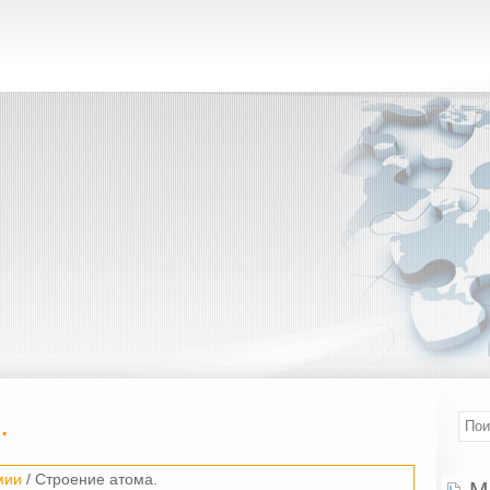
.
мии
/ Строение атома.
М