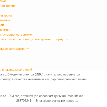
тома.
ная теория.
ектрона.
внение.
ли.
атомов.
я электронов в атоме.
уры атомов при помощи электронных формул и
мического элемента.
ы спектральных линий
а возбуждения спектра (ИВС) значительно изменяется
поэтому в качестве аналитических пар спектральных линий
а за 1993 год в тоннах (по способам добычи) Российская
8241 т. Электропогружными насос ...