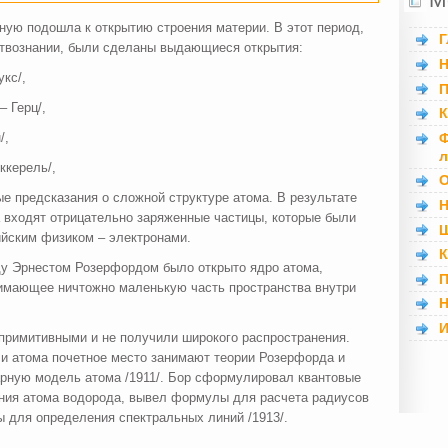
ную подошла к открытию строения материи. В этот период,
Г
ствознании, были сделаны выдающиеся открытия:
Н
укс/,
П
 Герц/,
К
Ф
/,
л
ккерель/,
О
е предсказания о сложной структуре атома. В результате
Н
а входят отрицательно заряженные частицы, которые были
Ш
йским физиком – электронами.
К
ду Эрнестом Розерфордом было открыто ядро атома,
П
имающее ничтожно маленькую часть пространства внутри
Н
И
примитивными и не получили широкого распространения.
и атома почетное место занимают теории Розерфорда и
рную модель атома /1911/. Бор сформулировал квантовые
ения атома водорода, вывел формулы для расчета радиусов
ы для определения спектральных линий /1913/.