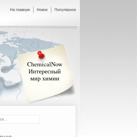
На главную
Новое
Популярное
ChemicalNow
Интересный
мир химии
еню