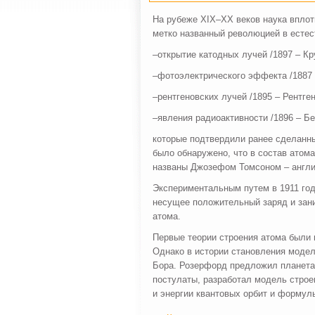
На рубеже XIX–XX веков наука вплот
метко названный революцией в есте
–открытие катодных лучей /1897 – Кр
–фотоэлектрического эффекта /1887 –
–рентгеновских лучей /1895 – Рентген
–явления радиоактивности /1896 – Бе
которые подтвердили ранее сделанны
было обнаружено, что в состав атом
названы Джозефом Томсоном – англи
Экспериментальным путем в 1911 го
несущее положительный заряд и зан
атома.
Первые теории строения атома были 
Однако в истории становления модел
Бора. Розерфорд предложил планета
постулаты, разработал модель стро
и энергии квантовых орбит и формул