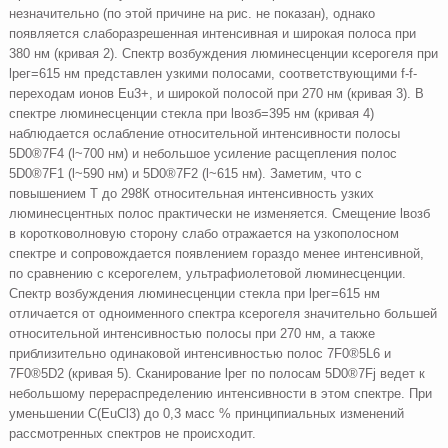
незначительно (по этой причине на рис. не показан), однако
появляется слаборазрешенная интенсивная и широкая полоса при
380 нм (кривая 2). Спектр возбуждения люминесценции ксерогеля при
lрег=615 нм представлен узкими полосами, соответствующими f-f-
переходам ионов Eu3+, и широкой полосой при 270 нм (кривая 3). В
спектре люминесценции стекла при lвозб=395 нм (кривая 4)
наблюдается ослабление относительной интенсивности полосы
5D0®7F4 (l~700 нм) и небольшое усиление расщепления полос
5D0®7F1 (l~590 нм) и 5D0®7F2 (l~615 нм). Заметим, что с
повышением Т до 298К относительная интенсивность узких
люминесцентных полос практически не изменяется. Смещение lвозб
в коротковолновую сторону слабо отражается на узкополосном
спектре и сопровождается появлением гораздо менее интенсивной,
по сравнению с ксерогелем, ультрафиолетовой люминесценции.
Спектр возбуждения люминесценции стекла при lрег=615 нм
отличается от одноименного спектра ксерогеля значительно большей
относительной интенсивностью полосы при 270 нм, а также
приблизительно одинаковой интенсивностью полос 7F0®5L6 и
7F0®5D2 (кривая 5). Сканирование lрег по полосам 5D0®7Fj ведет к
небольшому перераспределению интенсивности в этом спектре. При
уменьшении С(EuCl3) до 0,3 масс % принципиальных изменений
рассмотренных спектров не происходит.