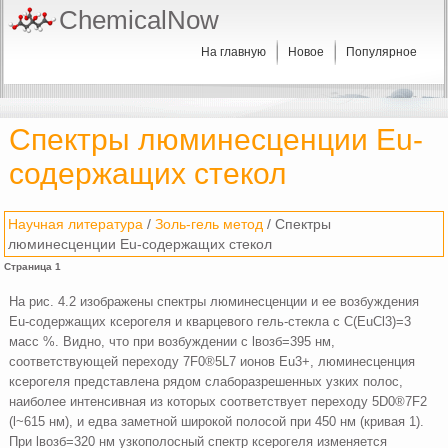
ChemicalNow
На главную
Новое
Популярное
Спектры люминесценции Еu-
содержащих стекол
Научная литература
/
Золь-гель метод
/ Спектры
люминесценции Еu-содержащих стекол
Страница 1
На рис. 4.2 изображены спектры люминесценции и ее возбуждения
Eu-содержащих ксерогеля и кварцевого гель-стекла с C(EuCl3)=3
масс %. Видно, что при возбуждении с lвозб=395 нм,
соответствующей переходу 7F0®5L7 ионов Eu3+, люминесценция
ксерогеля представлена рядом слаборазрешенных узких полос,
наиболее интенсивная из которых соответствует переходу 5D0®7F2
(l~615 нм), и едва заметной широкой полосой при 450 нм (кривая 1).
При lвозб=320 нм узкополосный спектр ксерогеля изменяется