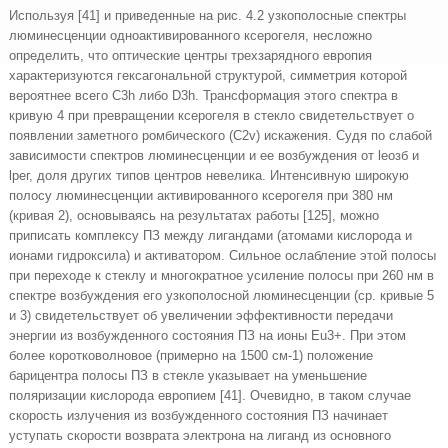
Используя [41] и приведенные на рис. 4.2 узкополосные спектры
люминесценции одноактивированного ксерогеля, несложно
определить, что оптические центры трехзарядного европия
характеризуются гексагональной структурой, симметрия которой
вероятнее всего C3h либо D3h. Трансформация этого спектра в
кривую 4 при превращении ксерогеля в стекло свидетельствует о
появлении заметного ромбического (C2v) искажения. Судя по слабой
зависимости спектров люминесценции и ее возбуждения от leозб и
lрег, доля других типов центров невелика. Интенсивную широкую
полосу люминесценции активированного ксерогеля при 380 нм
(кривая 2), основываясь на результатах работы [125], можно
приписать комплексу ПЗ между лигандами (атомами кислорода и
ионами гидроксила) и активатором. Сильное ослабление этой полосы
при переходе к стеклу и многократное усиление полосы при 260 нм в
спектре возбуждения его узкополосной люминесценции (ср. кривые 5
и 3) свидетельствует об увеличении эффективности передачи
энергии из возбужденного состояния ПЗ на ионы Eu3+. При этом
более коротковолновое (примерно на 1500 см-1) положение
барицентра полосы ПЗ в стекле указывает на уменьшение
поляризации кислорода европием [41]. Очевидно, в таком случае
скорость излучения из возбужденного состояния ПЗ начинает
уступать скорости возврата электрона на лиганд из основного