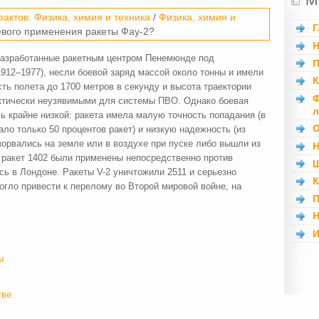
актов. Физика, химия и техника
/
Физика, химия и
Г
евого применения ракеты Фау-2?
Н
 разработанные ракетным центром Пенемюнде под
П
912–1977), несли боевой заряд массой около тонны и имели
К
ть полета до 1700 метров в секунду и высота траектории
Ф
актически неузявимыми для системы ПВО. Однако боевая
л
ь крайне низкой: ракета имела малую точность попадания (в
О
ло только 50 процентов ракет) и низкую надежность (из
зорвались на земле или в воздухе при пуске либо вышли из
Н
х ракет 1402 были применены непосредственно против
Ш
сь в Лондоне. Ракеты V-2 уничтожили 2511 и серьезно
К
могло привести к перелому во Второй мировой войне, на
П
Н
И
ы
тве