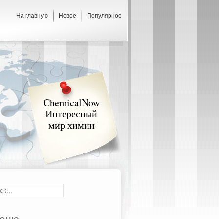
На главную
Новое
Популярное
ChemicalNow
Интересный
мир химии
еню