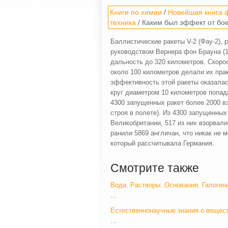
Книги по химии
/
Новейшая книга ф
техника
/ Каким был эффект от бо
Баллистические ракеты V-2 (Фау-2),
руководством Вернера фон Брауна (1
дальность до 320 километров. Скорос
около 100 километров делали их пр
эффективность этой ракеты оказалас
круг диаметром 10 километров попада
4300 запущенных ракет более 2000 в
строя в полете). Из 4300 запущенны
Великобритании, 517 из них взорвали
ранили 5869 англичан, что никак не 
который рассчитывала Германия.
Смотрите также
Вода. Растворы. Основания. Галоген
...
Естественнонаучные знания о вещес
...