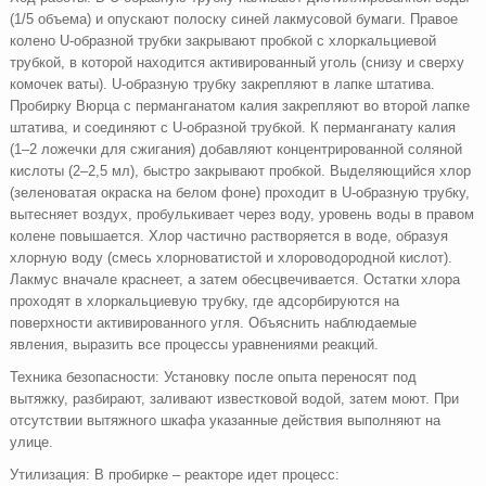
(1/5 объема) и опускают полоску синей лакмусовой бумаги. Правое
колено U-образной трубки закрывают пробкой с хлоркальциевой
трубкой, в которой находится активированный уголь (снизу и сверху
комочек ваты). U-образную трубку закрепляют в лапке штатива.
Пробирку Вюрца с перманганатом калия закрепляют во второй лапке
штатива, и соединяют с U-образной трубкой. К перманганату калия
(1–2 ложечки для сжигания) добавляют концентрированной соляной
кислоты (2–2,5 мл), быстро закрывают пробкой. Выделяющийся хлор
(зеленоватая окраска на белом фоне) проходит в U-образную трубку,
вытесняет воздух, пробулькивает через воду, уровень воды в правом
колене повышается. Хлор частично растворяется в воде, образуя
хлорную воду (смесь хлорноватистой и хлороводородной кислот).
Лакмус вначале краснеет, а затем обесцвечивается. Остатки хлора
проходят в хлоркальциевую трубку, где адсорбируются на
поверхности активированного угля. Объяснить наблюдаемые
явления, выразить все процессы уравнениями реакций.
Техника безопасности: Установку после опыта переносят под
вытяжку, разбирают, заливают известковой водой, затем моют. При
отсутствии вытяжного шкафа указанные действия выполняют на
улице.
Утилизация: В пробирке – реакторе идет процесс: