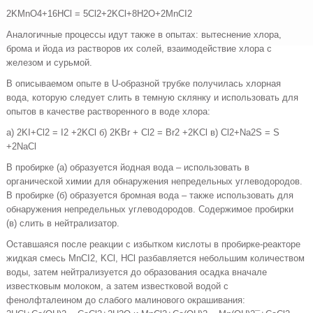
2KMnO4+16HCl = 5Cl2+2KCl+8H2O+2МnCI2
Аналогичные процессы идут также в опытах: вытеснение хлора,
брома и йода из растворов их солей, взаимодействие хлора с
железом и сурьмой.
В описываемом опыте в U-образной трубке получилась хлорная
вода, которую следует слить в темную склянку и использовать для
опытов в качестве растворенного в воде хлора:
а) 2KI+Cl2 = I2 +2KCl б) 2KBr + Cl2 = Br2 +2KCl в) Cl2+Na2S = S
+2NaCl
В пробирке (а) образуется йодная вода – использовать в
органической химии для обнаружения непредельных углеводородов.
В пробирке (б) образуется бромная вода – также использовать для
обнаружения непредельных углеводородов. Содержимое пробирки
(в) слить в нейтрализатор.
Оставшаяся после реакции с избытком кислоты в пробирке-реакторе
жидкая смесь MnCI2, KCl, HCl разбавляется небольшим количеством
воды, затем нейтрализуется до образования осадка вначале
известковым молоком, а затем известковой водой с
фенолфталеином до слабого малинового окрашивания: