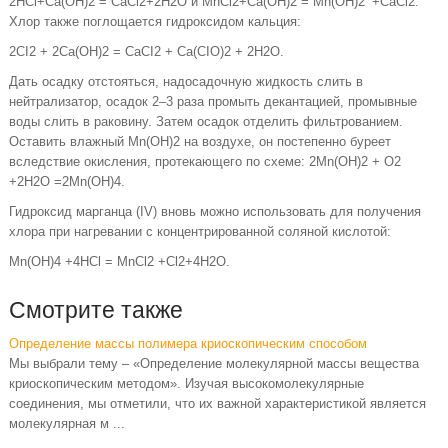
2HCl+Ca(OH)2 = CaCl2+2H2O и MnCl2+Ca(OH)2 = Mn(OH)2¯+CaCl2.
Хлор также поглощается гидроксидом кальция:
2CI2 + 2Ca(OH)2 = CaCI2 + Ca(CIO)2 + 2H2O.
Дать осадку отстояться, надосадочную жидкость слить в
нейтрализатор, осадок 2–3 раза промыть декантацией, промывные
воды слить в раковину. Затем осадок отделить фильтрованием.
Оставить влажный Mn(OH)2 на воздухе, он постепенно буреет
вследствие окисления, протекающего по схеме: 2Mn(OH)2 + O2
+2H2O =2Mn(OH)4.
Гидроксид марганца (IV) вновь можно использовать для получения
хлора при нагревании с концентрированной соляной кислотой:
Mn(OH)4 +4HCl = MnCl2 +Cl2+4H2O.
Смотрите также
Определение массы полимера криоскопическим способом
Мы выбрали тему – «Определение молекулярной массы вещества
криоскопическим методом». Изучая высокомолекулярные
соединения, мы отметили, что их важной характеристикой является
молекулярная м ...