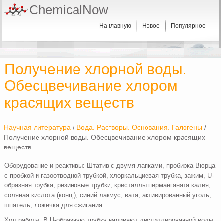
ChemicalNow
На главную
Новое
Популярное
Получение хлорной воды.
Обесцвечивание хлором
красящих веществ
Научная литература
/
Вода. Растворы. Основания. Галогены
/
Получение хлорной воды. Обесцвечивание хлором красящих
веществ
Оборудование и реактивы: Штатив с двумя лапками, пробирка Вюрца
с пробкой и газоотводной трубкой, хлоркальциевая трубка, зажим, U-
образная трубка, резиновые трубки, кристаллы перманганата калия,
соляная кислота (конц.), синий лакмус, вата, активированный уголь,
шпатель, ложечка для сжигания.
Ход работы: В U-образную трубку наливают дистиллированной воды