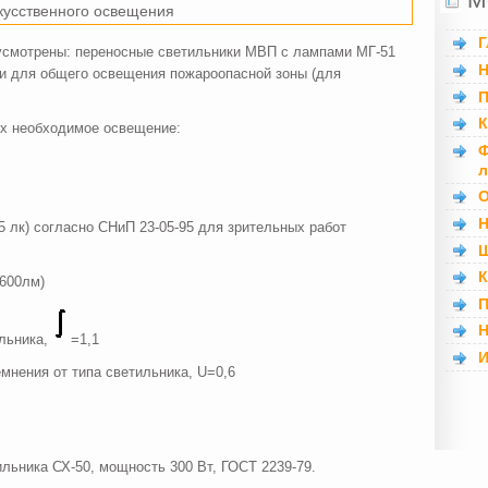
скусственного освещения
Г
усмотрены: переносные светильники МВП с лампами МГ-51
Н
ки для общего освещения пожароопасной зоны (для
П
К
х необходимое освещение:
Ф
л
О
Н
 лк) согласно СНиП 23-05-95 для зрительных работ
Ш
К
4600лм)
П
Н
льника,
=1,1
И
мнения от типа светильника, U=0,6
льника СХ-50, мощность 300 Вт, ГОСТ 2239-79.