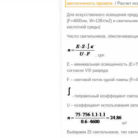
экологичность проекта.
/ Расчет и
Для искусственного освещения пред
(F=4600лм, W=12Вт/м2) и светильни
кислотной среды)
Число светильников, обеспечивающи
, где:
E – минимальная освещенность (E=75
согласно VIII разряда.
F – световой поток одной лампы (F=
- поправочный коэффициент свети
U – коэффициент использования зате
шт
Выбираем 25 светильников, тип свети