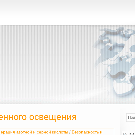
венного освещения
нерация азотной и серной кислоты
/
Безопасность и
М