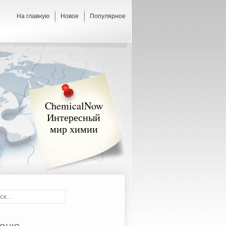
На главную
Новое
Популярное
ChemicalNow
Интересный
мир химии
еню