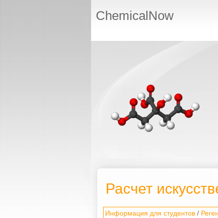
ChemicalNow
Расчет искусст
Информация для студентов
/
Реге