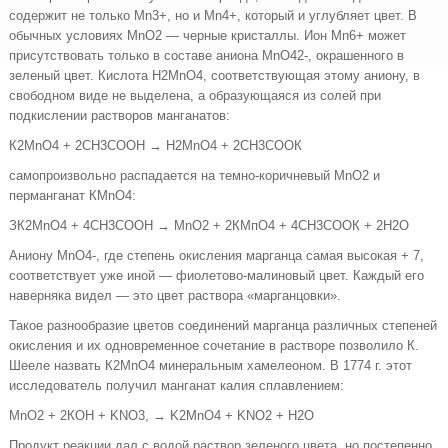
содержит не только Мn3+, но и Мn4+, который и углубляет цвет. В
обычных условиях МnO2 — черные кристаллы. Ион Мn6+ может
присутствовать только в составе аниона MnO42-, окрашенного в
зеленый цвет. Кис­лота Н2МnO4, соответствующая этому аниону, в
свободном виде не выделена, а образующаяся из солей при
подкислении растворов манганатов:
К2МnО4 + 2СН3СООН → Н2МnО4 + 2СН3СООК
самопроизвольно распадается на темно-коричневый МnО2 и
перманганат КМnO4:
ЗК2МnО4 + 4СН3СООН → МnО2 + 2КМпО4 + 4СН3СООК + 2Н2O
Аниону МnО4-, где степень окисления марганца самая высокая + 7,
соответствует уже иной — фиолетово-малиновый цвет. Каждый его
наверняка видел — это цвет рас­твора «марганцовки».
Такое разнообразие цветов соединений марганца раз­личных степеней
окисления и их одновременное сочетание в растворе позволило К.
Шееле назвать К2МnO4 минеральным хамелеоном. В 1774 г. этот
исследователь получил манганат калия сплавлением:
МnO2 + 2КОН + KNO3, → K2MnO4 + KNO2 + Н2О
Продукт реакции дал с водой раствор зеленого цвета, но постепенно