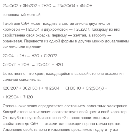
2NaCrO2 + 3Na2O2 + 2H2O → 2Na2CrO4 + 4NaOH
зеленоватый желтый
Такой ион Сr6+ может входить в состав аниона двух кис­лот:
хромовой — Н2СrО4 и двухромовой — Н2Cr2O7. Каждо­му из них
свойственна своя окраска: первому — желтая, а второму —
оранжевая. Перевести из одной формы в дру­гую можно добавлением
кислоты или щелочи:
2CrO4- + 2Н+→ Н2О + Сг2О72-
Cr2O72- + 2OH- → 2CrO42- + H2O
Естественно, что хром, находящийся в высшей степени окисления,—
сильный окислитель:
К2Cr2O7 + ЗC2H5ОН + 4H2SO4 → CH3CHO + Cr2(SO4)3 +
+ K2SO4 + 7H2O
Степень окисления определяется состоянием валентных электронов.
Каждой степени окисления соответствует свой цвет и свой характер.
От голубого неустойчивого иона +2 с восстановительными
свойствами до Сr6+ — окислителя проходит целая гамма цветов.
Изменение свойств иона и изменение цвета имеют одну и ту же