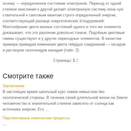
основу — определен­ное состояние электронов. Переход от одной
степени окис­ления к другой делает электронную систему иона чув­
ствительной к световым квантам строго определенной энер­гии,
соответствующей разнице энергетических d-подуровней.
Многообразие цвета ионных состояний одного и того же элемента
доказывает, что это различие довольно тонкое. Подобные цветовые
гаммы существуют и у других переходных элементов. В качестве
примера приведем изме­нение цвета твёрдых соединений — оксидов
и растворов галогенидов ванадия (табл. 2).
Страницы:
1
2
Смотрите также
Заключение
В настоящее время школьный курс химии немыслим без
экологической стороны. В течение своей длительной жизни на Земле
человечество в значительной степени зависело от солнца как
источника энергии. Его ...
Перспективные химические процессы
...