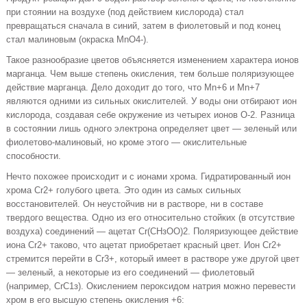
при стоянии на воздухе (под действием кисло­рода) стал
превращаться сначала в синий, затем в фиоле­товый и под конец
стал малиновым (окраска МnО4-).
Такое разнообразие цветов объясняется изменением характера ионов
марганца. Чем выше степень окисления, тем больше поляризующее
действие марганца. Дело доходит до того, что Мn+6 и Мn+7
являются одними из сильных окислителей. У воды они отбирают ион
кислорода, созда­вая себе окружение из четырех ионов O-2. Разница
в состоянии лишь одного электрона определяет цвет — зеле­ный или
фиолетово-малиновый, но кроме этого — окисли­тельные
способности.
Нечто похожее происходит и с ионами хрома. Гидратированный ион
хрома Сr2+ голубого цвета. Это один из са­мых сильных
восстановителей. Он неустойчив ни в раство­ре, ни в составе
твердого вещества. Одно из его относитель­но стойких (в отсутствие
воздуха) соединений — ацетат Сr(СНзОО)2. Поляризующее действие
иона Сr2+ таково, что ацетат приобретает красный цвет. Ион Сr2+
стремится пе­рейти в Сr3+, который имеет в растворе уже другой цвет
— зеленый, а некоторые из его соединений — фиолетовый
(например, СrС1з). Окислением пероксидом натрия можно перевести
хром в его высшую степень окисления +6: