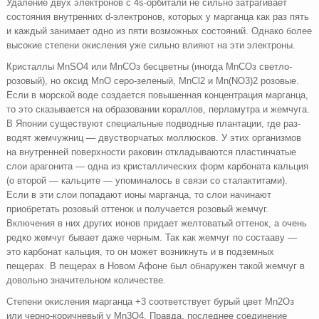
Удаление двух электронов с 4s-орбитали не силь­но затрагивает
состояния внутренних d-электронов, кото­рых у марганца как раз пять
и каждый занимает одно из пяти возможных состояний. Однако более
высокие степени окисления уже сильно влияют на эти электроны.
Кристаллы МnSO4 или МnСОз бесцветны (иногда МnСОз светло-
розовый), но оксид МnО серо-зеленый, МnСl2 и Mn(NO3)2 розовые.
Если в морской воде создается повы­шенная концентрация марганца,
то это сказывается на образовании кораллов, перламутра и жемчуга.
В Японии существуют специальные подводные плантации, где раз­
водят жемчужниц — двустворчатых моллюсков. У этих организмов
на внутренней поверхности раковин отклады­ваются пластинчатые
слои арагонита — одна из кристаллических форм карбоната кальция
(о второй — кальците — упоминалось в связи со сталактитами).
Если в эти слои попадают ионы марганца, то слои начинают
приобретать розовый оттенок и получается розовый жемчуг.
Включения в них других ионов придает желтоватый оттенок, а очень
редко жемчуг бывает даже черным. Так как жемчуг по состааву —
это карбонат кальция, то он может возникнуть и в подземных
пещерах. В пещерах в Новом Афоне был обна­ружен такой жемчуг в
довольно значительном количестве.
Степени окисления марганца +3 соответствует бурый цвет Мn2Оз
или черно-коричневый у Мn3O4. Правда, по­следнее соединение