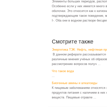
Элементы больших периодов, распол
Особенно если у них имеется много 
оболочки. Это относится как к катио
подтвер­ждающим такое поведение, м
I-. Оба они в водном раство­ре бесцв
Смотрите также
Энергетика ТЭК: Нефть, нефтяная п
В данном реферате рассказывается о
различные мнения учёных об образо
рассмотрению вопросов получ ...
Что такое вода
...
Биогенные амины и алкалоиды
К пищевым заболеваниям относятся 
продуктов питания с наличием в них
веществ. Пищевые отравле ...