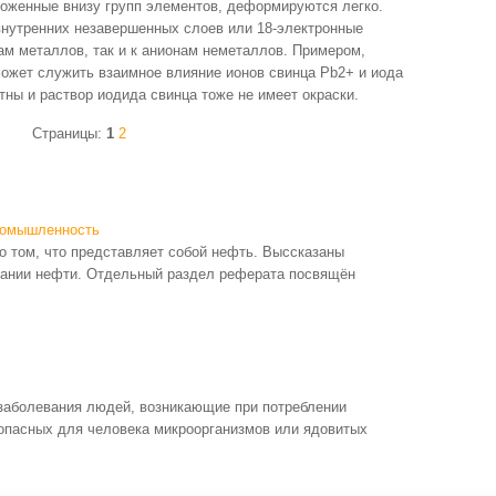
оженные внизу групп элементов, деформируются легко.
внутренних незавершенных слоев или 18-электронные
нам металлов, так и к анионам неметаллов. Примером,
ожет служить взаимное влия­ние ионов свинца Рb2+ и иода
етны и раствор иодида свинца тоже не имеет окраски.
Страницы:
1
2
ромышленность
 том, что представляет собой нефть. Выссказаны
вании нефти. Отдельный раздел реферата посвящён
заболевания людей, возникающие при потреблении
 опасных для человека микроорганизмов или ядовитых