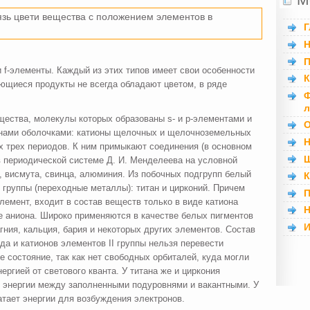
язь цвети вещества с положением элементов в
Г
Н
П
и f-элементы. Каж­дый из этих типов имеет свои особенности
К
яющиеся продукты не всегда обладают цветом, в ряде
Ф
л
щества, молекулы которых образованы s- и р-элементами и
О
онами оболочками: катионы щелочных и щелочноземельных
Н
х трех периодов. К ним примыкают соединения (в основ­ном
Ш
 периодической системе Д. И. Менделеева на условной
 висмута, свинца, алюминия. Из побоч­ных подгрупп белый
К
 группы (переходные металлы): титан и цирконий. Причем
П
лемент, входит в состав веществ только в виде катиона
Н
аве аниона. Широко применяются в каче­стве белых пигментов
И
гния, кальция, бария и некоторых других элементов. Состав
ода и катионов элементов II группы нельзя перевести
ое состояние, так как нет свободных орбиталей, куда могли
ергией от светового кванта. У титана же и циркония
 энергии между за­полненными подуровнями и вакантными. У
ватает энергии для возбуждения электронов.