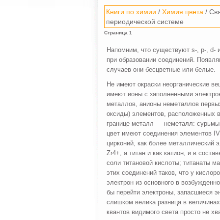
Книги по химии
/
Химия цвета
/ Св
периодической системе
Страница 1
Напомним, что существуют s-, р-, d- 
при образова­нии соединений. Появл
случаев они бесцветные или белые.
Не имеют окраски неорганические ве
имеют ионы с за­полненными электр
металлов, анионы неметаллов пер­вы
оксиды) элементов, расположенных в
границе металл — неметалл: сурьмы,
цвет имеют соединения элементов IV
цирконий, как более металлический э
Zr4+, а титан и как катион, и в сост
соли титановой кислоты; титанаты ма
этих соединений таков, что у кислор
электрон из основ­ного в возбужденн
бы перейти электроны, запасшиеся эн
слишком велика разница в величинах
квантов види­мого света просто не х