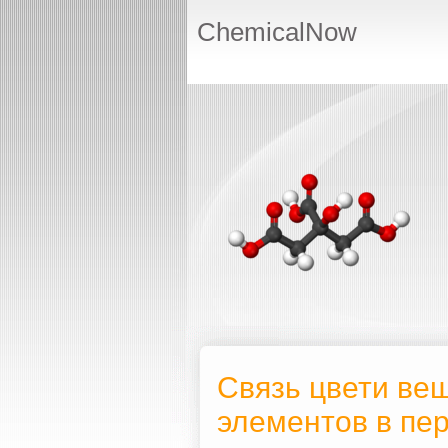
ChemicalNow
Связь цвети ве
элементов в пе