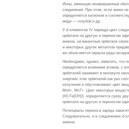
Ионы, имеющие незавершенные оболо
соединения. При этом, если анион не
определяется катионом и соответству
меди — го­лубой и др.
У d-элементов IV периода цвет соеди
орбитали на другую и переносом зар
аниона, на вакантные орбитали своих
и не­которых других металлов прида
же объясняется окраска ряда оксидо
Необходимо, однако, заметить, что п
определяется влиянием ато­мов, с ко
орбиталей занимают в молекуле неск
энергиях этих орбиталей как раз соо
излучения и обусловлива­ет цвет вещ
Mn4+, Mn7+. Цвет некоторых веществ,
(III) Fe(OH)3, определяется сразу д
орбитали на другую и переносом заря
Потенциалы переноса заряда завися
Следовательно, и в соединениях d-
аниона.