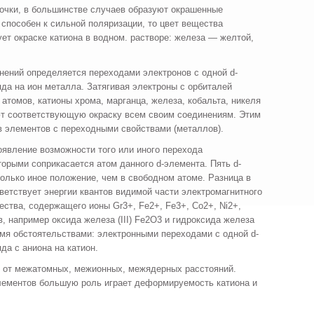
чки, в большин­стве случаев образуют окрашенные
 способен к сильной поляризации, то цвет вещества
ет окраске катиона в водном. растворе: железа — желтой,
нений определя­ется переходами электронов с одной d-
яда на ион металла. Затягивая электроны с орбиталей
 атомов, катионы хрома, марганца, железа, кобальта, никеля
ют соответствующую окраску всем своим соединениям. Этим
в элементов с переходными свойствами (ме­таллов).
оявление возмож­ности того или иного перехода
торыми соприкасается атом данного d-элемента. Пять d-
олько иное положение, чем в свободном атоме. Разница в
тветствует энергии квантов ви­димой части электромагнитного
ества, содержащего ионы Gr3+, Fe2+, Fe3+, Co2+, Ni2+,
 например окси­да железа (III) Fe2O3 и гидроксида железа
вумя обстоятельствами: электронны­ми переходами с одной d-
да с аниона на катион.
т от межатомных, межионных, межядерных расстояний.
элементов большую роль играет деформируемость катиона и