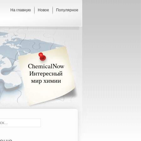
На главную
Новое
Популярное
ChemicalNow
Интересный
мир химии
еню