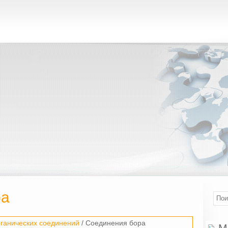
ра
ганических соединений
/ Соединения бора
М