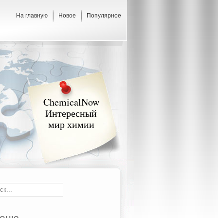
На главную
Новое
Популярное
ChemicalNow
Интересный
мир химии
еню