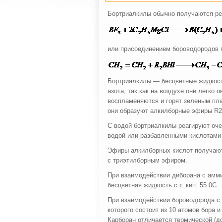
Бортриалкилы обычно получаются ре
или присоединением бороводородов 
Бортриалкилы — бесцветные жидкости
азота, так как на воздухе они легко
воспламеняются и горят зеленым пл
они образуют алкилборные эфиры R
С водой бортриалкилы реагируют оч
водой или разбавленными кислотами
Эфиры алкилборных кислот получаютс
с триэтилборным эфиром.
При взаимодействии диборана с амм
бесцветная жидкость с т. кип. 55 0С.
При взаимодействии бороводорода с 
которого состоит из 10 атомов бора 
Карборан отличается термической (до