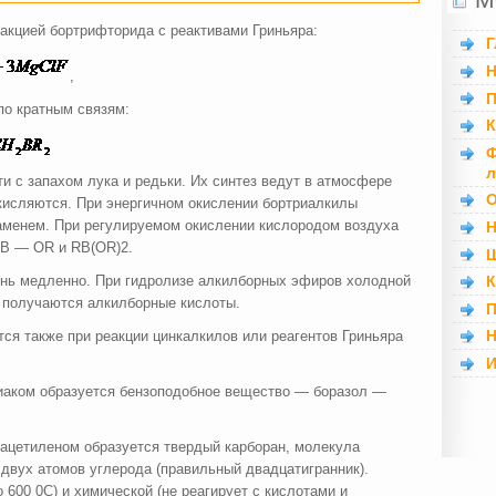
акцией бортрифторида с реактивами Гриньяра:
Г
Н
,
П
по кратным связям:
К
Ф
л
 с запахом лука и редьки. Их синтез ведут в атмосфере
О
 окисляются. При энергичном окислении бортриалкилы
аменем. При регулируемом окислении кислородом воздуха
Н
2B — OR и RB(OR)2.
Ш
ень медленно. При гидролизе алкилборных эфиров холодной
К
 получаются алкилборные кислоты.
П
Н
я также при реакции цинкалкилов или реагентов Гриньяра
И
иаком образуется бензоподобное вещество — боразол —
ацетиленом образуется твердый карборан, молекула
и двух атомов углерода (правильный двадцатигранник).
 600 0С) и химической (не реагирует с кислотами и