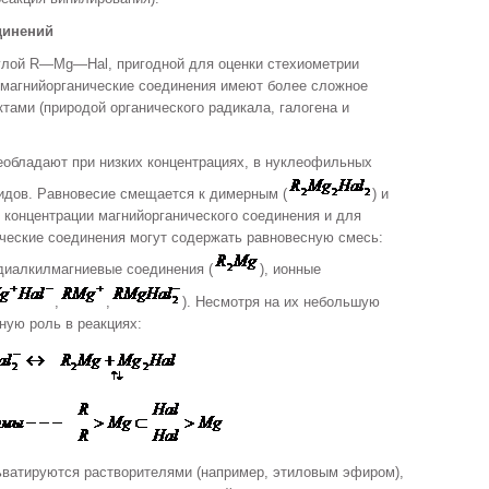
динений
лой R—Mg—Hal, пригодной для оценки стехиометрии
 магнийорганические соединения имеют более сложное
тами (природой органического радикала, галогена и
бладают при низких концентрациях, в нуклеофильных
идов. Равновесие смещается к димерным (
) и
концентрации магнийорганического соединения и для
ческие соединения могут содержать равновесную смесь:
 диалкилмагниевые соединения (
), ионные
,
,
). Несмотря на их небольшую
ную роль в реакциях:
ьватируются растворителями (например, этиловым эфиром),