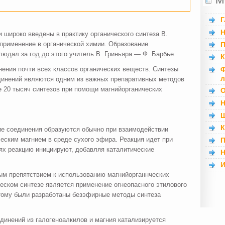
Г
Н
 широко введены в практику органического синтеза В.
 применение в органической химии. Образование
П
людал за год до этого учитель В. Гриньяра — Ф. Барбье.
К
Ф
ения почти всех классов органических веществ. Синтезы
л
единений являются одним из важных препаративных методов
е 20 тысяч синтезов при помощи магнийорганических
О
Н
Ш
К
ие соединения образуются обычно при взаимодействии
ческим магнием в среде сухого эфира. Реакция идет при
П
аях реакцию инициируют, добавляя каталитические
Н
И
ым препятствием к использованию магнийорганнческих
ском синтезе является применение огнеопасного этилового
этому были разработаны безэфирные методы синтеза
динений из галогеноалкилов и магния катализируется