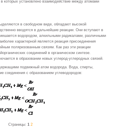
, в которых установлено взаимодействие между атомами
выделяются в свободном виде, обладают высокой
дственно вводятся в дальнейшие реакции. Они вступают в
замешается водородом, алкильными радикалами, различными
аиболее характерной является реакция присоединения
ойным поляризованным связям. Как раз эти реакции
органических соединений в органическом синтезе.
лючается в образовании новых углерод-углеродных связей.
держащими подвижный атом водорода. Вода, спирты,
ие соединения с образованием углеводородов:
Страницы:
1
2