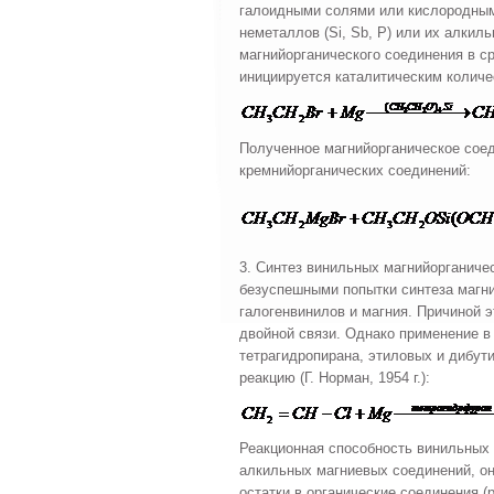
галоидными солями или кислородными
неметаллов (Si, Sb, P) или их алки
магнийорганического соединения в с
инициируется каталитическим количе
Полученное магнийорганическое соед
кремнийорганических соединений:
3. Синтез винильных магнийорганиче
безуспешными попытки синтеза магн
галогенвинилов и магния. Причиной 
двойной связи. Однако применение в
тетрагидропирана, этиловых и дибут
реакцию (Г. Норман, 1954 г.):
Реакционная способность винильных 
алкильных магниевых соединений, он
остатки в органические соединения (