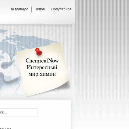
На главную
Новое
Популярное
ChemicalNow
Интересный
мир химии
еню