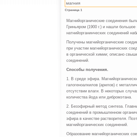
магния
Страница 1
Магнийорганические соединения были
Гриньяром (1900 г.) и нашли большое
натнийорганинческих соединений наб
Получены магнийорганические соедин
при участии магнийорганических со
в органической химии; описано свыш
соединений.
Способы получения.
1. В среде эфира. Магнийорганическ
галогеноалкилов (арилов) с металли
отсутствии влаги. В некоторых случ
количества йода или дибромэтана.
2. Безэфирный метод синтеза. Главн
соединений в промышленном органиче
эфира в качестве растворителя. По
магнийорганических соединений.
Образование магнийорганических сое