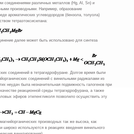
 соединениями различных металлов (Hg, Al, Sn) и
льными производными. Например, образование
реде ароматических углеводородов (бензола, толуола)
ством тетраэтоксисилана:
инение далее может быть использовано для синтеза
ских соединений в тетрагидрофуране. Долгое время были
ийорганических соединений с винильными радикалами из
этих неудач была незначительная подвижность галогенов при
 качестве реакционной среды тетрагидрофурана, а также
иловых эфиров этиленгликоля позволило осуществить эту
магнийорганических производных так же высока, как
и широко используются в реакциях введения винильного
реакция винилирования).