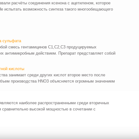
вали расчёты соединения ксенона с ацетиленом, которое
Не испытать возможность синтеза такого многообещающего
а сульфата
обой смесь гентамицинов С1,С2,С3 продуцируемых
их антимикробным действием. Препарат представляет собой
тной кислоты
ства занимает среди других кислот второе место после
объем производства HNO3 объясняется огромным значением
являются наиболее распространенными среди вторичных
я сравнительно высокой мощностью в сочетании с