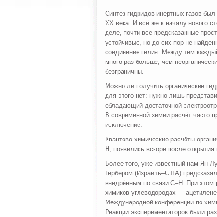
Синтез гидридов инертных газов бы
XX века. И всё же к началу нового с
деле, почти все предсказанные прос
устойчивые, но до сих пор не найде
соединение гелия. Между тем каждый
много раз больше, чем неорганическ
безграничны.
Можно ли получить органические гид
для этого нет: нужно лишь представи
обладающий достаточной электроотр
В современной химии расчёт часто п
исключение.
Квантово-химические расчёты органи
Н, появились вскоре после открытия
Более того, уже известный нам Ян Л
Гербером (Израиль–США) предсказали
внедрённым по связи С–Н. При этом 
химиков углеводородах — ацетилене,
Международной конференции по химии
Реакции экспериментаторов были раз