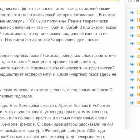
л одним из эффектных заключительных достижений химии
Г
толетия эта глава химической истории закончилась. В самом
Н
тые молекулы HXY были получены. Редкие теоретически
нные исключения — это — HXeF и HXeSiF 3 или экзотическое
П
 химик знает, что органических соединений известно во
К
их. И возможности для комбинирования здесь почти
Ф
л
риды инертных газов? Никаких принципиальных препятствий
О
ть, что в роли Y выступает органический радикал,
Н
ицательностью. Каковы шансы обнаружить их практически?
Ш
редшествует эксперименту, и химия инертных газов здесь не
К
П
ческих молекул с атомом ксенона, внедрённым по связи О–
Н
 первых гидридов.
И
унделл из Хельсинки вместе с Ариком Коэном и Робертом
: могут существовать углеводороды с атомом ксенона,
речь шла об очень простых и весьма популярных среди
 бензоле, феноле. О своей идее авторы рассказали на 4-й
 низких температур в Финляндии в августе 2002 года.
нообразными: от охотничьего азарта до нескрываемого