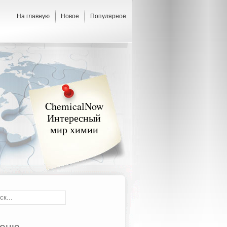
На главную
Новое
Популярное
ChemicalNow
Интересный
мир химии
еню