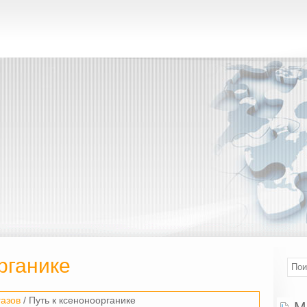
рганике
газов
/ Путь к ксеноноорганике
М