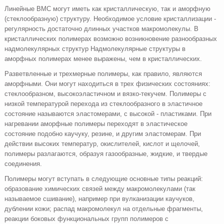
Линейные ВМС могут иметь как кристаллическую, так и аморфную
(стеклообразную) структуру. Необходимое условие кристаллизации -
регулярность достаточно длинных участков макромолекулы. В
кристаллических полимерах возможно возникновение разнообразных
надмолекулярных структур Надмолекулярные структуры в
аморфных полимерах менее выражены, чем в кристаллических.
Разветвленные и трехмерные полимеры, как правило, являются
аморфными. Они могут находиться в трех физических состояниях:
стеклообразном, высокоэластичном и вязко-текучем. Полимеры с
низкой температурой перехода из стеклообразного в эластичное
состояние называются эластомерами, с высокой - пластиками. При
нагревании аморфные полимеры переходят в эластическое
состояние подобно каучуку, резине, и другим эластомерам. При
действии высоких температур, окислителей, кислот и щелочей,
полимеры разлагаются, образуя газообразные, жидкие, и твердые
соединения.
Полимеры могут вступать в следующие основные типы реакций:
образование химических связей между макромолекулами (так
называемое сшивание), например при вулканизации каучуков,
дублении кожи; распад макромолекул на отдельные фрагменты,
реакции боковых функциональных групп полимеров с