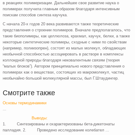
в реакциях полимеризации. Дальнейшее свое развитие наука о
полимерах получила главным образом благодаря интенсивным
поискам способов синтеза каучука.
С начала 20-х годов 20 века развиваются также теоретические
представления о строении полимеров. Вначале предполагалось, что
такие биополимеры, как целлюлоза, крахмал, каучук, белки, а также
некоторые синтетические полимеры, сходные с ними по свойствам
(например, полиизопрен), состоят из малых молекул, обладающих
необычной способностью ассоциировать в растворе в комплексы
коллоидной природы благодаря нековалентным связям (теория
“малых блоков”). Автором принципиально нового представления о
полимерах как о веществах, состоящих из макромолекул, частиц
необычайно большой молекулярной массы, был Г.Штаудингер.
Смотрите также
Основы термодинамики
...
Выводы:
1. Синтезированы и охарактеризованы бета-дикетонаты
палладия. 2. Проведено исследование колебател ...