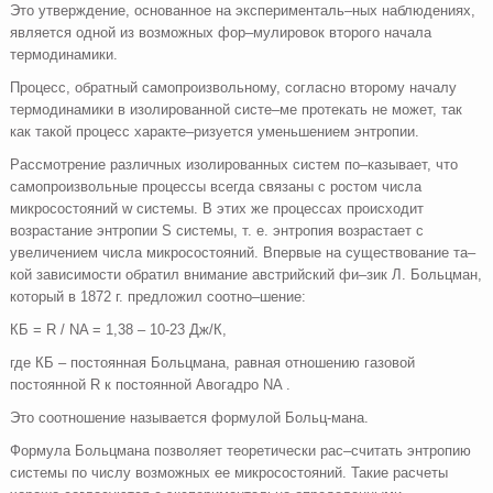
Это утверждение, основанное на эксперименталь–ных наблюдениях,
является одной из возможных фор–мулировок второго начала
термодинамики.
Процесс, обратный самопроизвольному, согласно второму началу
термодинамики в изолированной систе–ме протекать не может, так
как такой процесс характе–ризуется уменьшением энтропии.
Рассмотрение различных изолированных систем по–казывает, что
самопроизвольные процессы всегда связаны с ростом числа
микросостояний w системы. В этих же процессах происходит
возрастание энтропии S системы, т. е. энтропия возрастает с
увеличением числа микросостояний. Впервые на существование та–
кой зависимости обратил внимание австрийский фи–зик Л. Больцман,
который в 1872 г. предложил соотно–шение:
КБ = R / NA = 1,38 – 10-23 Дж/К,
где КБ – постоянная Больцмана, равная отношению газовой
постоянной R к постоянной Авогадро NA .
Это соотношение называется формулой Больц-мана.
Формула Больцмана позволяет теоретически рас–считать энтропию
системы по числу возможных ее микросостояний. Такие расчеты