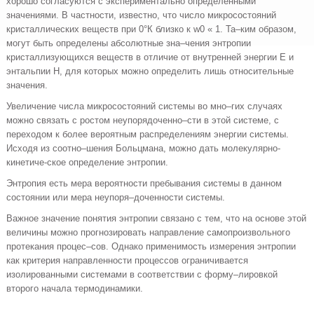
хорошо согласуются с экспериментально определенными
значениями. В частности, известно, что число микросостояний
кристаллических веществ при 0°К близко к w0 « 1. Та–ким образом,
могут быть определены абсолютные зна–чения энтропии
кристаллизующихся веществ в отличие от внутренней энергии Е и
энтальпии Н, для которых можно определить лишь относительные
значения.
Увеличение числа микросостояний системы во мно–гих случаях
можно связать с ростом неупорядоченно–сти в этой системе, с
переходом к более вероятным распределениям энергии системы.
Исходя из соотно–шения Больцмана, можно дать молекулярно-
кинетиче-ское определение энтропии.
Энтропия есть мера вероятности пребывания системы в данном
состоянии или мера неупоря–доченности системы.
Важное значение понятия энтропии связано с тем, что на основе этой
величины можно прогнозировать направление самопроизвольного
протекания процес–сов. Однако применимость измерения энтропии
как критерия направленности процессов ограничивается
изолированными системами в соответствии с форму–лировкой
второго начала термодинамики.