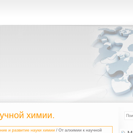
учной химии.
ние и развитие науки химии
/ От алхимии к научной
М