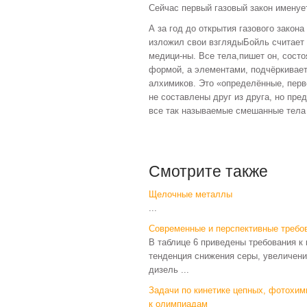
Сейчас первый газовый закон именуе
А за год до открытия газового закона
изложил свои взглядыБойль считает 
медици-ны. Все тела,пишет он, сост
формой, а элементами, подчёркивает
алхимиков. Это «определённые, перв
не составлены друг из друга, но пре
все так называемые смешанные тела 
Смотрите также
Щелочные металлы
...
Современные и перспективные требо
В таблице 6 приведены требования к
тенденция снижения серы, увеличения
дизель ...
Задачи по кинетике цепных, фотохим
к олимпиадам