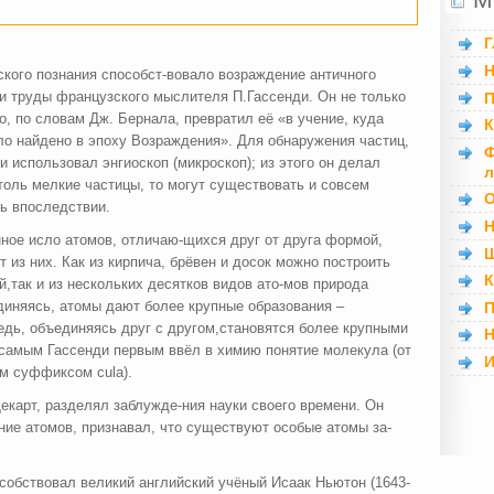
Г
Н
кого познания способст-вовало возраждение античного
и труды французского мыслителя П.Гассенди. Он не только
П
, по словам Дж. Бернала, превратил её «в учение, куда
К
ыло найдено в эпоху Возраждения». Для обнаружения частиц,
Ф
 использовал энгиоскоп (микроскоп); из этого он делал
л
толь мелкие частицы, то могут существовать и совсем
О
ь впоследствии.
Н
нное исло атомов, отличаю-щихся друг от друга формой,
Ш
т из них. Как из кирпича, брёвен и досок можно построить
К
,так и из нескольких десятков видов ато-мов природа
диняясь, атомы дают более крупные образования –
П
дь, объединяясь друг с другом,становятся более крупными
Н
самым Гассенди первым ввёл в химию понятие молекула (от
И
м суффиксом cula).
 Декарт, разделял заблужде-ния науки своего времени. Он
ие атомов, признавал, что существуют особые атомы за-
собствовал великий английский учёный Исаак Ньютон (1643-