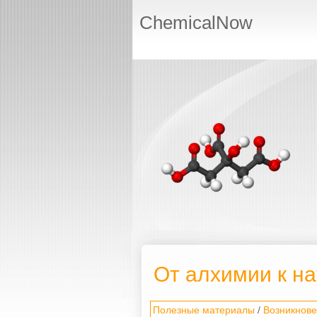
ChemicalNow
От алхимии к на
Полезные материалы
/
Возникнове