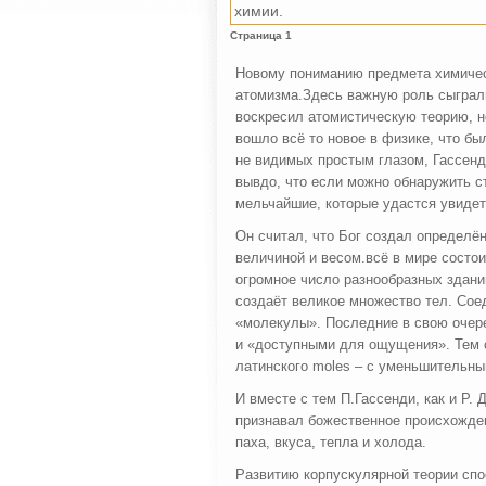
химии.
Страница 1
Новому пониманию предмета химичес
атомизма.Здесь важную роль сыграл
воскресил атомистическую теорию, но
вошло всё то новое в физике, что б
не видимых простым глазом, Гассенди
вывдо, что если можно обнаружить с
мельчайшие, которые удастся увидет
Он считал, что Бог создал определё
величиной и весом.всё в мире состои
огромное число разнообразных зданий
создаёт великое множество тел. Сое
«молекулы». Последние в свою очере
и «доступными для ощущения». Тем 
латинского moles – с уменьшительны
И вместе с тем П.Гассенди, как и Р.
признавал божественное происхожден
паха, вкуса, тепла и холода.
Развитию корпускулярной теории спо