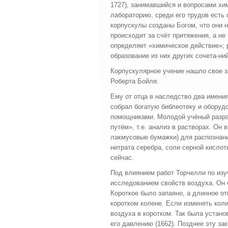
1727), занимавшийся и вопросами х
лабораторию, среди его трудов есть 
корпускулы созданы Богом, что они 
происходит за счёт притяжения, а не 
определяет «химическое действие»;
образование из них других сочета-н
Корпускулярное учение нашло свое з
Роберта Бойля.
Ему от отца в наследство два имени
собрал богатую библеотеку и оборуд
помощниками. Молодой учёный разраб
путём», т.е. анализ в растворах. Он
лакмусовые бумажки) для распознани
нитрата серебра, соли серной кислот
сейчас.
Под влиянием работ Торчелли по из
исследованием свойств воздуха. Он 
Короткое было запаяно, а длинное от
коротком колене. Если изменять коли
воздуха в коротком. Так была устан
его давлению (1662). Позднее эту з