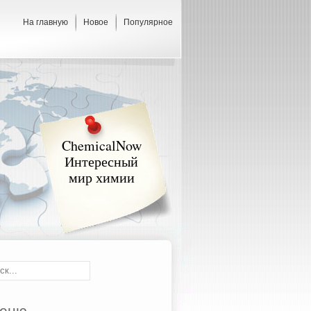
На главную
Новое
Популярное
ChemicalNow
Интересный
мир химии
еню