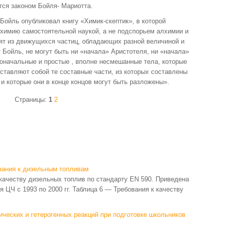
тся законом Бойля- Мариотта.
 Бойль опубликовал книгу «Химик-скептик», в которой
химию самостоятельной наукой, а не подспорьем алхимии и
оят из движущихся частиц, обладающих разной величиной и
 Бойль, не могут быть ни «начала» Аристотеля, ни «начала»
оначальные и простые , вполне несмешанные тела, которые
дставляют собой те составные части, из которых составлены
и которые они в конце концов могут быть разложены».
Страницы:
1
2
вания к дизельным топливам
 качеству дизельных топлив по стандарту EN 590. Приведена
 ЦЧ с 1993 по 2000 гг. Таблица 6 — Требования к качеству
ических и гетерогенных реакций при подготовке школьников