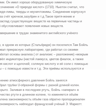
имии. Он имел хорошо оборудованную химическую
сочинение «О природе кислот» (1710). Ньютон считал, что
неде-лимы, тверды и неуничтожимы. Соединение корпускул
за счёт крючков,зазубрин и т.д.Такое притя-жение и
 распад существующих веществ на первичные частицы и
ий обусловливают появления новых веществ.
авершение в трудах знаменитого английского учёного
я, в одном из которых (Стальбридж) он поселился.Там Бойль
овал прекрасную лабораторию, где работал со своими
отал основы анализа ( от анализис – разложение) «мокрым
 ввёл индикаторы (настой лакмуса, цветов фиалок, а также
я кислот и щелочей; соляную кислоту и её соли с помощью
ы – с помощью извести и т.д. Эти приёмы используются и
учению атмосферного давления Бойль занялся
брал трубки U-образной формы с разной длиной колен.
крыто. Заливая в последнее ртуть, Бойль «запирал» в
чество ртути в длинном колене, то изменяется объём
овлена закономерность:объём газа обратно пропорционален
акономерность наблюдал французский учёный Э. Мариотт.