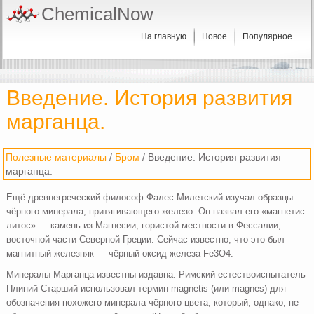
ChemicalNow
На главную
Новое
Популярное
Введение. История развития
марганца.
Полезные материалы
/
Бром
/ Введение. История развития
марганца.
Ещё древнегреческий философ Фалес Милетский изучал образцы
чёрного минерала, притягивающего железо. Он назвал его «магнетис
литос» — камень из Магнесии, гористой местности в Фессалии,
восточной части Северной Греции. Сейчас известно, что это был
магнитный железняк — чёрный оксид железа Fe3O4.
Минералы Марганца известны издавна. Римский естествоиспытатель
Плиний Старший использовал термин magnetis (или magnes) для
обозначения похожего минерала чёрного цвета, который, однако, не