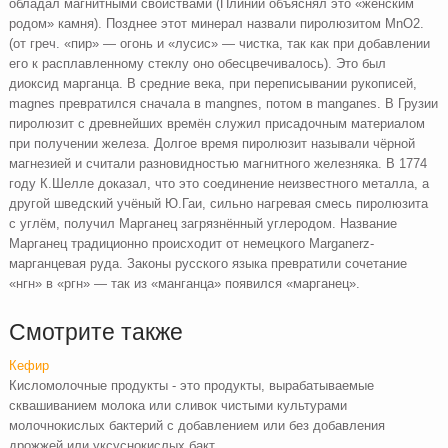
обладал магнитными свойствами (Плиний объяснял это «женским
родом» камня). Позднее этот минерал назвали пиролюзитом MnO2.
(от греч. «пир» — огонь и «лусис» — чистка, так как при добавлении
его к расплавленному стеклу оно обесцвечивалось). Это был
диоксид марганца. В средние века, при переписывании рукописей,
magnes превратился сначала в mangnes, потом в manganes. В Грузии
пиролюзит с древнейших времён служил присадочным материалом
при получении железа. Долгое время пиролюзит называли чёрной
магнезией и считали разновидностью магнитного железняка. В 1774
году К.Шелле доказал, что это соединение неизвестного металла, а
другой шведский учёный Ю.Гаи, сильно нагревая смесь пиролюзита
с углём, получил Марганец загрязнённый углеродом. Название
Марганец традиционно происходит от немецкого Marganerz-
марганцевая руда. Законы русского языка превратили сочетание
«нгн» в «ргн» — так из «манганца» появился «марганец».
Смотрите также
Кефир
Кисломолочные продукты - это продукты, вырабатываемые
сквашиванием молока или сливок чистыми культурами
молочнокислых бактерий с добавлением или без добавления
дрожжей или уксуснокислых бакт ...