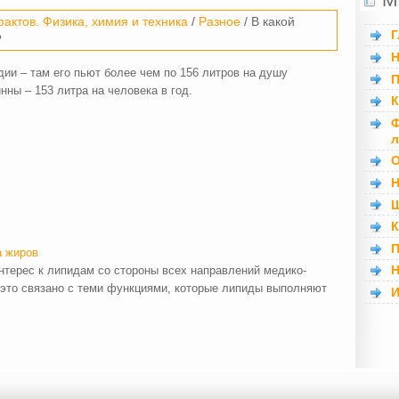
актов. Физика, химия и техника
/
Разное
/ В какой
Г
?
Н
ии – там его пьют более чем по 156 литров на душу
П
нны – 153 литра на человека в год.
К
Ф
л
О
Н
Ш
К
П
а жиров
Н
нтерес к липидам со стороны всех направлений медико-
- это связано с теми функциями, которые липиды выполняют
И