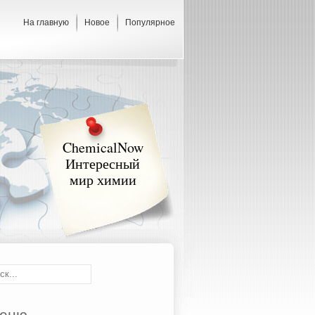
На главную
Новое
Популярное
ChemicalNow
Интересный
мир химии
еню