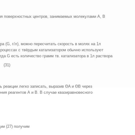
ия поверхностных центров, занимаемых молекулами А, В
а (G, г/л), можно пересчитать скорость в молях на 1л
процессах с твёрдым катализатором обычно используют
огда G есть количество грамм тв. катализатора в 1л раствора
 (31)
ь реакции легко записать, выразив ΘA и ΘB через
ния реагентов А и В. В случае квазиравновесного
дии (27) получим