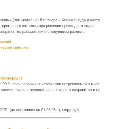
нениями (или моделью) Лэнгмюра – Хиншельвуда и часто
етерогенного катализа при решении прикладных задач.
поверхностях рассмотрим в следующем разделе.
внений
ческой кинетике
глеводородов
е 90 % всех первичных источников потребляемой в мире
топливо, главенствующая роль которого сохранится и на
Р (по состоянию на 01.08.93 г.), млрд.руб.
___________________________________