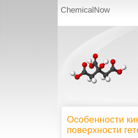
ChemicalNow
Особенности ки
поверхности ге