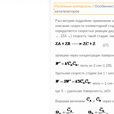
Полезные материалы
/ Особенност
катализаторов
Рассмотрим подробнее применение за
описания скорости элементарной ста
определяется скоростью реакции дву
→, 2ZA →) скорость такой стадии, на
(27)
запишем через концентрации поверх
моль·м–2·сек–1 (28)
Удельная скорость стадии (на 1 г кат
моль·г–1·сек–
где S – удельная поверхность, м2/г.
Выразим величины
и
через о