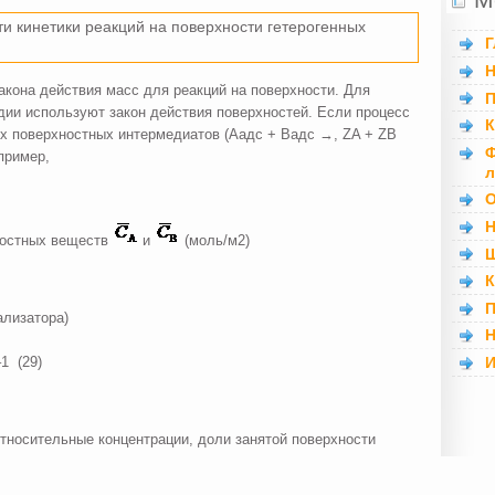
и кинетики реакций на поверхности гетерогенных
Г
Н
кона действия масс для реакций на поверхности. Для
П
дии используют закон действия поверхностей. Если процесс
К
х поверхностных интермедиатов (Аадс + Вадс →, ZA + ZB
Ф
пример,
л
О
Н
ностных веществ
и
(моль/м2)
Ш
К
П
ализатора)
Н
И
1 (29)
тносительные концентрации, доли занятой поверхности