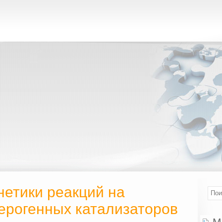
нетики реакций на
терогенных катализаторов
М