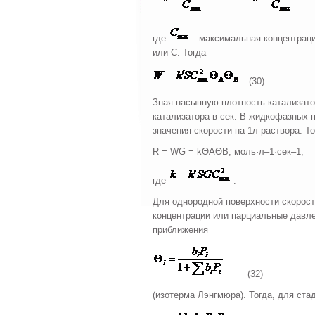
где
– максимальная концентрац
или С. Тогда
(30)
Зная насыпную плотность катализатор
катализатора в сек. В жидкофазных 
значения скорости на 1л раствора. Т
R = WG = kΘAΘB, моль·л–1·сек–1,
где
.
Для однородной поверхности скорост
концентрации или парциальные давле
приближения
(32)
(изотерма Лэнгмюра). Тогда, для ста