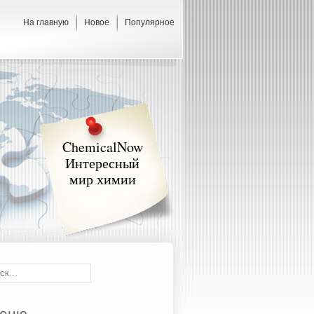
На главную
Новое
Популярное
ChemicalNow
Интересный
мир химии
еню