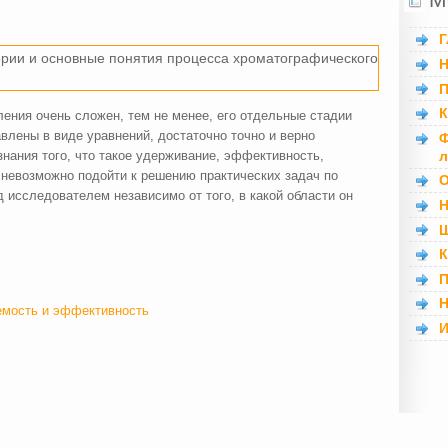
Г
ории и основные понятия процесса хроматографического
Н
П
К
ения очень сложен, тем не менее, его отдельные стадии
влены в виде уравнений, достаточно точно и верно
Ф
л
нания того, что такое удерживание, эффективность,
, невозможно подойти к решению практических задач по
О
исследователем независимо от того, в какой области он
Н
Ш
К
П
Н
емость и эффективность
И