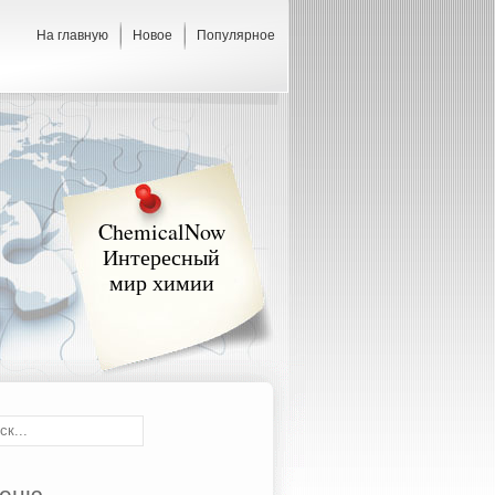
На главную
Новое
Популярное
ChemicalNow
Интересный
мир химии
еню